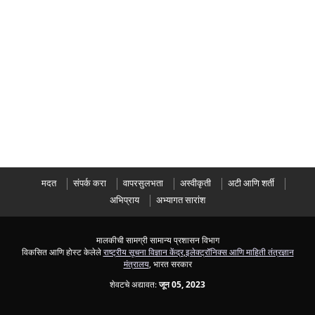
मदत
संपर्क करा
वापरसुलभता
अस्वीकृती
अटी आणि शर्ती
अभिप्राय
अभ्यागत सारांश
मालकीची सामग्री सामान्य प्रशासन विभाग
विकसित आणि होस्ट केलेले
राष्ट्रीय सूचना विज्ञान केंद्र
,
इलेक्ट्रॉनिक्स आणि माहिती तंत्रज्ञान
मंत्रालय
, भारत सरकार
शेवटचे अद्यावत:
जून 05, 2023