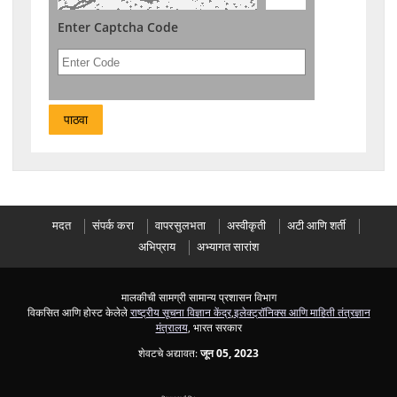
Enter Captcha Code
मदत
संपर्क करा
वापरसुलभता
अस्वीकृती
अटी आणि शर्ती
अभिप्राय
अभ्यागत सारांश
मालकीची सामग्री सामान्य प्रशासन विभाग
विकसित आणि होस्ट केलेले
राष्ट्रीय सूचना विज्ञान केंद्र
,
इलेक्ट्रॉनिक्स आणि माहिती तंत्रज्ञान
मंत्रालय
, भारत सरकार
शेवटचे अद्यावत:
जून 05, 2023