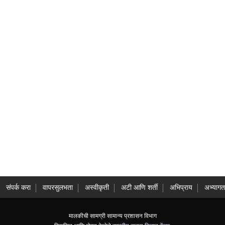
संपर्क करा
वापरसुलभता
अस्वीकृती
अटी आणि शर्ती
अभिप्राय
अभ्यागत
मालकीची सामग्री सामान्य प्रशासन विभाग