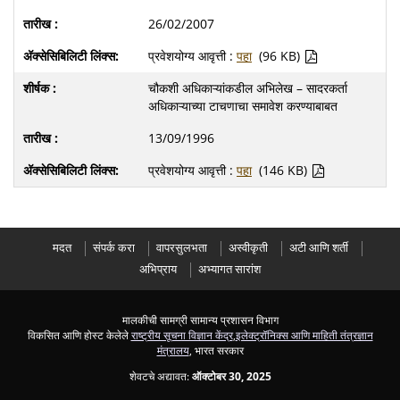
26/02/2007
प्रवेशयोग्य आवृत्ती :
पहा
(96 KB)
चौकशी अधिकाऱ्यांकडील अभिलेख – सादरकर्ता
अधिकाऱ्याच्या टाचणाचा समावेश करण्याबाबत
13/09/1996
प्रवेशयोग्य आवृत्ती :
पहा
(146 KB)
मदत
संपर्क करा
वापरसुलभता
अस्वीकृती
अटी आणि शर्ती
अभिप्राय
अभ्यागत सारांश
मालकीची सामग्री सामान्य प्रशासन विभाग
विकसित आणि होस्ट केलेले
राष्ट्रीय सूचना विज्ञान केंद्र
,
इलेक्ट्रॉनिक्स आणि माहिती तंत्रज्ञान
मंत्रालय
, भारत सरकार
शेवटचे अद्यावत:
ऑक्टोबर 30, 2025